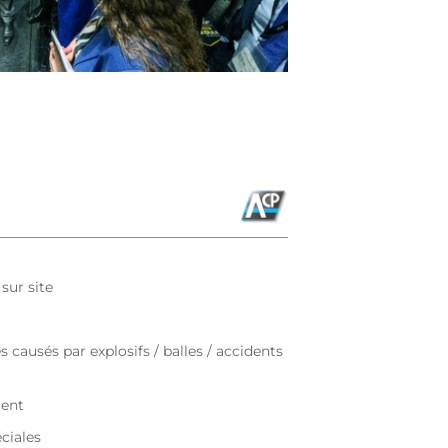
sur site
ausés par explosifs / balles / accidents
ment
ciales