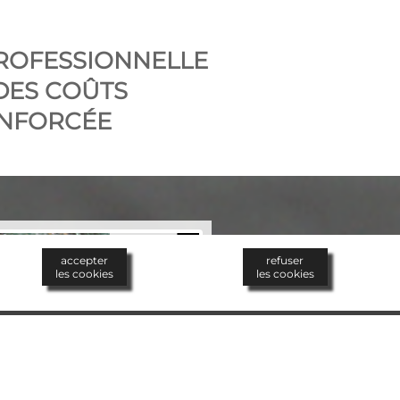
PROFESSIONNELLE
DES COÛTS
ENFORCÉE
accepter
refuser
les cookies
les cookies