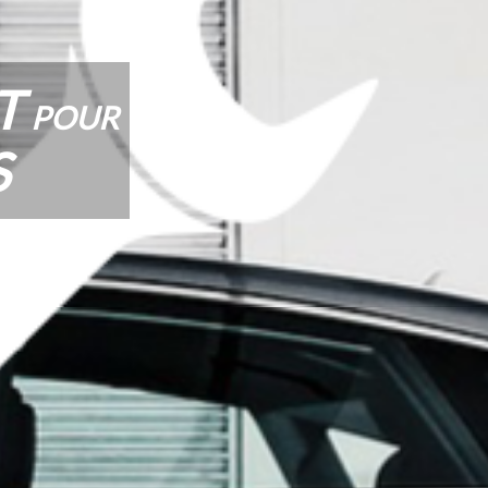
NT
POUR
S