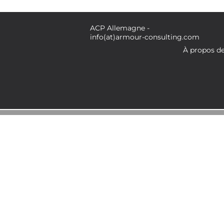
ACP Allemagne -
info(at)armour-consulting.com
À propos d