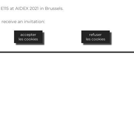
 E115 at AIDEX 2021 in Brussels.
receive an invitation:
accepter
refuser
les cookies
les cookies
act
Confidentialité
Carte du site